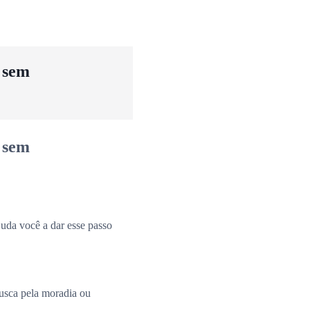
u sem
u sem
uda você a dar esse passo
busca pela moradia ou