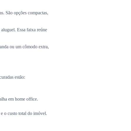
ias. São opções compactas,
 aluguel. Essa faixa reúne
aranda ou um cômodo extra,
curadas estão:
alha em home office.
e o custo total do imóvel.