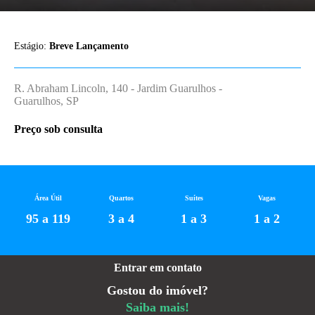
Estágio:
Breve Lançamento
R. Abraham Lincoln, 140 - Jardim Guarulhos -
Guarulhos, SP
Preço sob consulta
Área Útil
Quartos
Suítes
Vagas
95 a 119
3 a 4
1 a 3
1 a 2
Entrar em contato
Gostou do imóvel?
Saiba mais!