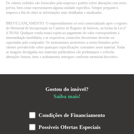
Os valores exibidos são fornecidos pela empresa e podem sofrer alterações sem aviso
prévio, bem como representarem alguma unidade específica. Sempre pergunte à
empresa a fim de obter as informações mais detalhadas e atualizadas.
BREVE LANÇAMENTO: O empreendimento só será comercializado após o registro
do Memorial de Incorporação no Cartório de Registro de Imóveis, na forma da Lei nº
4.591/64. Qualquer venda estará sujeita ao pagamento do valor correspondente à
intermediação imobiliária, e as respectivas comissões decorrentes deverão ser
suportadas pelo comprador. Os instrumentos posteriores a serem firmados pelos
clientes prevalecerão sobre quaisquer especificações constantes neste material. Todas
as imagens divulgadas nos materiais publicitários são preliminares e sofrerão
alterações futuras, itens e acabamentos entregues conforme memorial descritivo.
Gostou do imóvel?
Saiba mais!
Condições de Financiamento
Possíveis Ofertas Especiais