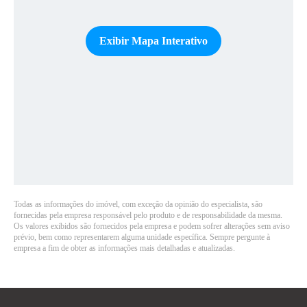
Exibir Mapa Interativo
Todas as informações do imóvel, com exceção da opinião do especialista, são
fornecidas pela empresa responsável pelo produto e de responsabilidade da mesma.
Os valores exibidos são fornecidos pela empresa e podem sofrer alterações sem aviso
prévio, bem como representarem alguma unidade específica. Sempre pergunte à
empresa a fim de obter as informações mais detalhadas e atualizadas.