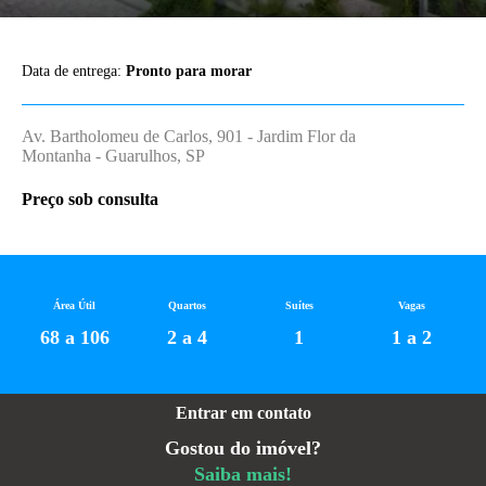
Data de entrega:
Pronto para morar
Av. Bartholomeu de Carlos, 901 - Jardim Flor da
Montanha - Guarulhos, SP
Preço sob consulta
Área Útil
Quartos
Suítes
Vagas
68 a 106
2 a 4
1
1 a 2
Entrar em contato
Gostou do imóvel?
Saiba mais!