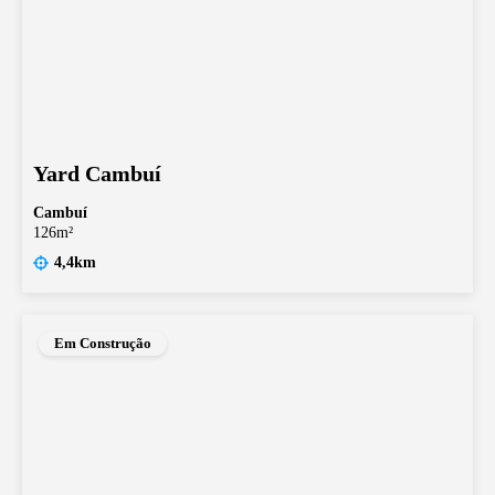
Yard Cambuí
Cambuí
126m²
4,4km
Em Construção