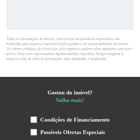
Todas as informações do imóvel, com exceção da opinião do especialista, são
fornecidas pela empresa responsável pelo produto e de responsabilidade da mesma.
Os valores exibidos são fornecidos pela empresa e podem sofrer alterações sem aviso
prévio, bem como representarem alguma unidade específica. Sempre pergunte à
empresa a fim de obter as informações mais detalhadas e atualizadas.
Gostou do imóvel?
Saiba mais!
Condições de Financiamento
Possíveis Ofertas Especiais