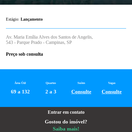
Estágio:
Lançamento
Av. Maria Emília Alves dos Santos de Angelis,
543 - Parque Prado - Campinas, SP
Preço sob consulta
Área Útil
Quartos
Suítes
Vagas
69 a 132
2 a 3
Consulte
Consulte
Entrar em contato
Gostou do imóvel?
Saiba mais!