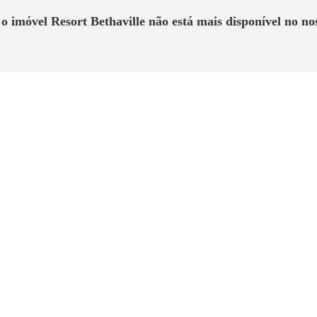
 o imóvel
Resort Bethaville
não está mais disponível no nos
Sobre o Imóvel
0 m² de atrações que transformam um condomínio completo em um res
ando a construir sua história. Mais de 3mil m² de área de lazer. Decor
Comentário do Especialista
al que faz parte de um complexo integrado a um edifício comercial, lo