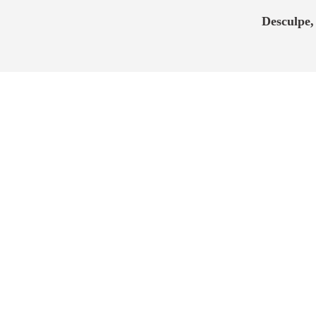
Desculpe,
Um condomínio completo. Mais de 3.00
moderno polo de crescimento, está começ
“
Um condomínio residenci