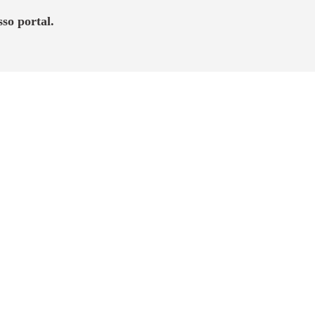
so portal.
ort para morar. Bethaville, um novo e
ados no local
calizado na região de novo