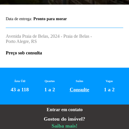
Data de entrega:
Pronto para morar
Avenida Praia de Belas, 2024 - Praia de Belas -
Porto Alegre, RS
Preço sob consulta
Área Útil
Quartos
Suítes
Vagas
43 a 118
1 a 2
Consulte
1 a 2
Entrar em contato
Gostou do imóvel?
Saiba mais!