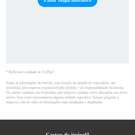
Exibir Mapa Interativo
*
Referente à unidade de 55,95m².
.
Todas as informações do imóvel, com exceção da opinião do especialista, são
fornecidas pela empresa responsável pelo produto e de responsabilidade da mesma.
Os valores exibidos são fornecidos pela empresa e podem sofrer alterações sem aviso
prévio, bem como representarem alguma unidade específica. Sempre pergunte à
empresa a fim de obter as informações mais detalhadas e atualizadas.
Gostou do imóvel?