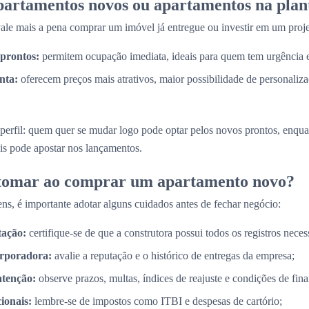
partamentos novos ou apartamentos na plan
e mais a pena comprar um imóvel já entregue ou investir em um proje
prontos:
permitem ocupação imediata, ideais para quem tem urgência
nta:
oferecem preços mais atrativos, maior possibilidade de personaliz
perfil: quem quer se mudar logo pode optar pelos novos prontos, enq
is pode apostar nos lançamentos.
 tomar ao comprar um apartamento novo?
ns, é importante adotar alguns cuidados antes de fechar negócio:
tação:
certifique-se de que a construtora possui todos os registros necess
orporadora:
avalie a reputação e o histórico de entregas da empresa;
atenção:
observe prazos, multas, índices de reajuste e condições de fin
cionais:
lembre-se de impostos como ITBI e despesas de cartório;