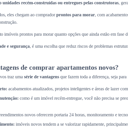
o unidades recém-construídas ou entregues pelas construtoras
, ger
ados, eles chegam ao comprador
prontos para morar
, com acabamentos
onstrução.
to imóveis prontos para morar quanto opções que ainda estão em fase d
ade e segurança
, é uma escolha que reduz riscos de problemas estrutura
ntagens de comprar apartamentos novos?
ovos traz uma
série de vantagens
que fazem toda a diferença, seja para 
rto:
acabamentos atualizados, projetos inteligentes e áreas de lazer com
nutenção:
como é um imóvel recém-entregue, você não precisa se pre
eendimentos novos oferecem portaria 24 horas, monitoramento e tecnol
timento:
imóveis novos tendem a se valorizar rapidamente, principalme