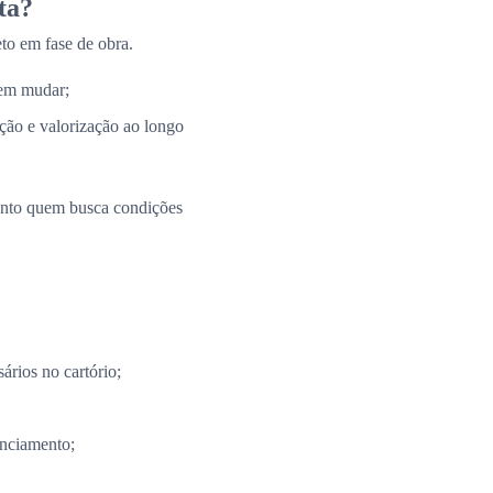
ta?
to em fase de obra.
 em mudar;
ação e valorização ao longo
uanto quem busca condições
ários no cartório;
anciamento;