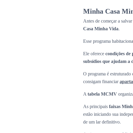
Minha Casa Min
Antes de começar a salvar
Casa Minha Vida
.
Esse programa habitaciona
Ele oferece
condições de 
subsídios que ajudam a di
O programa é estruturado c
consigam financiar
apart
A
tabela MCMV
organiza
As principais
faixas Min
estão iniciando sua indepe
de um lar definitivo.