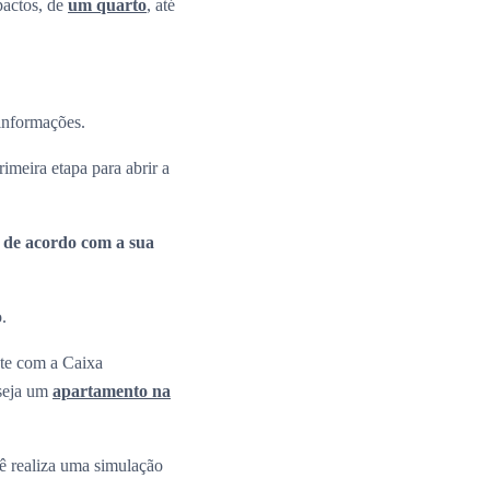
pactos, de
um quarto
, até
 informações.
rimeira etapa para abrir a
a de acordo com a sua
o.
nte com a Caixa
 seja um
apartamento na
 realiza uma simulação