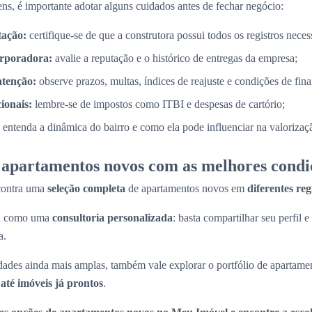
ns, é importante adotar alguns cuidados antes de fechar negócio:
tação:
certifique-se de que a construtora possui todos os registros necess
orporadora:
avalie a reputação e o histórico de entregas da empresa;
atenção:
observe prazos, multas, índices de reajuste e condições de fin
cionais:
lembre-se de impostos como ITBI e despesas de cartório;
entenda a dinâmica do bairro e como ela pode influenciar na valorizaç
apartamentos novos com as melhores condi
contra uma
seleção completa
de apartamentos novos em
diferentes re
na como uma
consultoria personalizada
: basta compartilhar seu perfil e
a.
ades ainda mais amplas, também vale explorar o portfólio de apartame
até imóveis já prontos
.