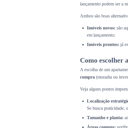
lançamento podem ser a me
Ambos são boas alternativas
Imóveis novos:
são aq
em lançamento;
Imóveis prontos:
já e
Como escolher a
A escolha de um apartamen
compra
(moradia ou inves
Veja alguns pontos importa
Localização estratégi
Se busca praticidade, 
Tamanho e planta:
an
Áreas comuns:
verifi