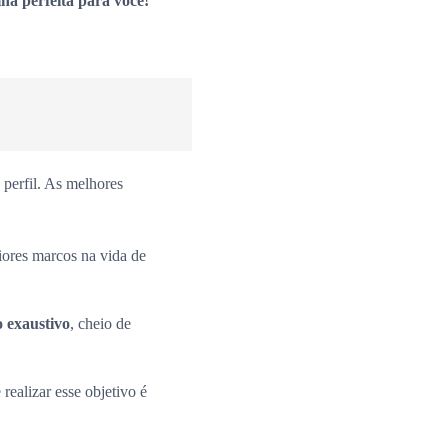
ha perfeita para você!
perfil. As melhores
iores marcos na vida de
o exaustivo
, cheio de
 realizar esse objetivo é