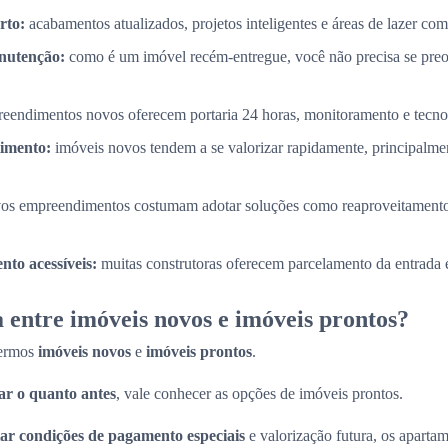
rto:
acabamentos atualizados, projetos inteligentes e áreas de lazer com
nutenção:
como é um imóvel recém-entregue, você não precisa se pre
eendimentos novos oferecem portaria 24 horas, monitoramento e tecnol
timento:
imóveis novos tendem a se valorizar rapidamente, principalme
os empreendimentos costumam adotar soluções como reaproveitamento
to acessíveis:
muitas construtoras oferecem parcelamento da entrada e
 entre imóveis novos e imóveis prontos?
termos
imóveis novos
e
imóveis prontos
.
r o quanto antes
, vale conhecer as opções de imóveis prontos.
ar condições de pagamento especiais
e valorização futura, os apart