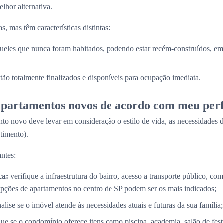
lhor alternativa.
, mas têm características distintas:
ueles que nunca foram habitados, podendo estar recém-construídos, em 
stão totalmente finalizados e disponíveis para ocupação imediata.
partamentos novos de acordo com meu perf
to novo deve levar em consideração o estilo de vida, as necessidades d
timento).
ntes:
ca:
verifique a infraestrutura do bairro, acesso a transporte público, com
opções de apartamentos no centro de SP podem ser os mais indicados;
alise se o imóvel atende às necessidades atuais e futuras da sua família;
que se o condomínio oferece itens como piscina, academia, salão de fes