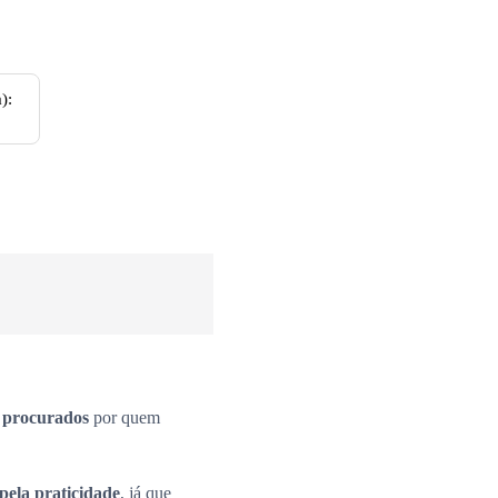
):
s procurados
por quem
pela praticidade
, já que