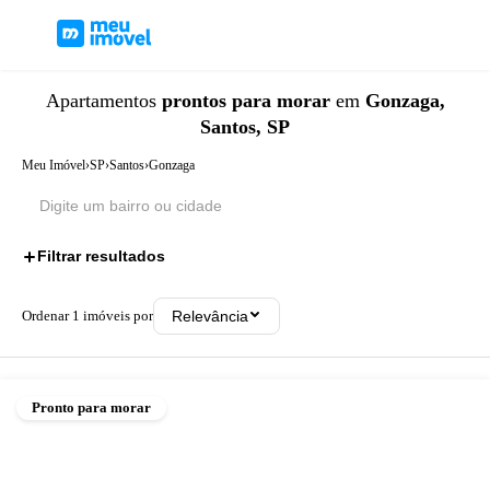
Apartamentos
prontos para morar
em
Gonzaga,
Santos, SP
Meu Imóvel
›
SP
›
Santos
›
Gonzaga
Filtrar resultados
1
Ordenar
1
imóveis por
Relevância
Pronto para morar