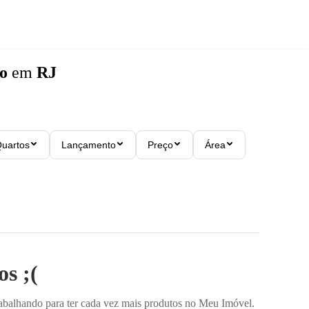
o
em
RJ
uartos
Lançamento
Preço
Área
s ;(
rabalhando para ter cada vez mais produtos no Meu Imóvel.