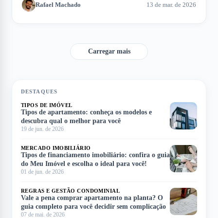
Rafael Machado
13 de mar. de 2026
do processo de aquisição. Neste artigo, exploramos como
calcular a entrada e os fatores que influenciam esse montante.
Carregar mais
DESTAQUES
TIPOS DE IMÓVEL
Tipos de apartamento: conheça os modelos e
descubra qual o melhor para você
19 de jun. de 2026
MERCADO IMOBILIÁRIO
Tipos de financiamento imobiliário: confira o guia
do Meu Imóvel e escolha o ideal para você!
01 de jun. de 2026
REGRAS E GESTÃO CONDOMINIAL
Vale a pena comprar apartamento na planta? O
guia completo para você decidir sem complicação
07 de mai. de 2026