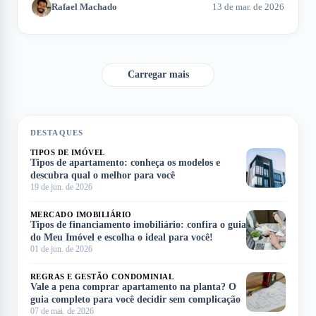
Rafael Machado
13 de mar. de 2026
do processo de aquisição. Neste artigo, exploramos como
calcular a entrada e os fatores que influenciam esse montante.
Carregar mais
DESTAQUES
TIPOS DE IMÓVEL
Tipos de apartamento: conheça os modelos e
descubra qual o melhor para você
19 de jun. de 2026
MERCADO IMOBILIÁRIO
Tipos de financiamento imobiliário: confira o guia
do Meu Imóvel e escolha o ideal para você!
01 de jun. de 2026
REGRAS E GESTÃO CONDOMINIAL
Vale a pena comprar apartamento na planta? O
guia completo para você decidir sem complicação
07 de mai. de 2026