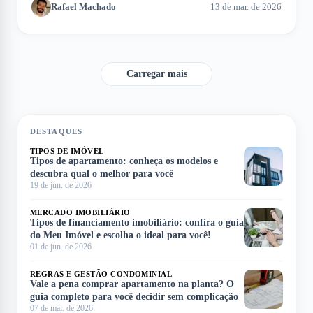
Rafael Machado
13 de mar. de 2026
do processo de aquisição. Neste artigo, exploramos como
calcular a entrada e os fatores que influenciam esse montante.
Carregar mais
DESTAQUES
TIPOS DE IMÓVEL
Tipos de apartamento: conheça os modelos e
descubra qual o melhor para você
19 de jun. de 2026
MERCADO IMOBILIÁRIO
Tipos de financiamento imobiliário: confira o guia
do Meu Imóvel e escolha o ideal para você!
01 de jun. de 2026
REGRAS E GESTÃO CONDOMINIAL
Vale a pena comprar apartamento na planta? O
guia completo para você decidir sem complicação
07 de mai. de 2026