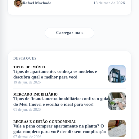
Rafael Machado
13 de mar. de 2026
do processo de aquisição. Neste artigo, exploramos como
calcular a entrada e os fatores que influenciam esse montante.
Carregar mais
DESTAQUES
TIPOS DE IMÓVEL
Tipos de apartamento: conheça os modelos e
descubra qual o melhor para você
19 de jun. de 2026
MERCADO IMOBILIÁRIO
Tipos de financiamento imobiliário: confira o guia
do Meu Imóvel e escolha o ideal para você!
01 de jun. de 2026
REGRAS E GESTÃO CONDOMINIAL
Vale a pena comprar apartamento na planta? O
guia completo para você decidir sem complicação
07 de mai. de 2026