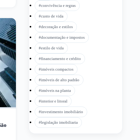
#
convivência e regras
#
custo de vida
#
decoração e estilos
#
documentação e impostos
#
estilo de vida
#
financiamento e crédito
#
imóveis compactos
#
imóveis de alto padrão
#
imóveis na planta
#
interior e litoral
#
investimento imobiliário
#
legislação imobiliaria
São