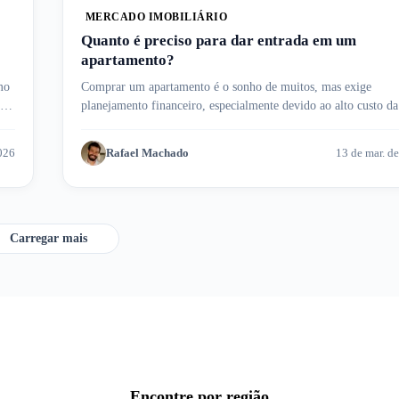
MERCADO IMOBILIÁRIO
Quanto é preciso para dar entrada em um
apartamento?
mo
Comprar um apartamento é o sonho de muitos, mas exige
te
planejamento financeiro, especialmente devido ao alto custo da
entrada, que pode variar conforme o imóvel, e condições de
financiamento. Esse valor inicial é uma das maiores despesas d
026
Rafael Machado
13 de mar. d
processo de aquisição. Neste artigo, exploramos como calcular
entrada e os fatores que influenciam esse montante.
Carregar mais
Encontre por região