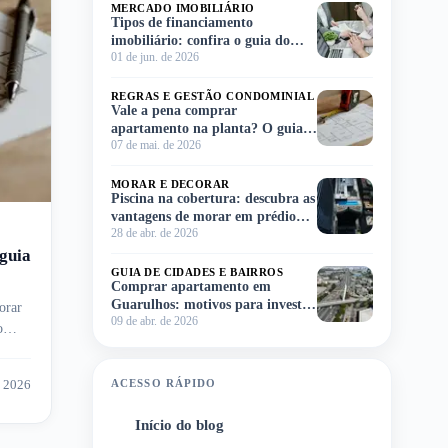
MERCADO IMOBILIÁRIO
Tipos de financiamento
imobiliário: confira o guia do
01 de jun. de 2026
Meu Imóvel e escolha o ideal para
você!
REGRAS E GESTÃO CONDOMINIAL
Vale a pena comprar
apartamento na planta? O guia
07 de mai. de 2026
completo para você decidir sem
complicação
MORAR E DECORAR
Piscina na cobertura: descubra as
vantagens de morar em prédio
28 de abr. de 2026
com lazer no rooftop
guia
GUIA DE CIDADES E BAIRROS
Comprar apartamento em
Guarulhos: motivos para investir
orar
09 de abr. de 2026
na região
o
e 2026
ACESSO RÁPIDO
Início do blog
1