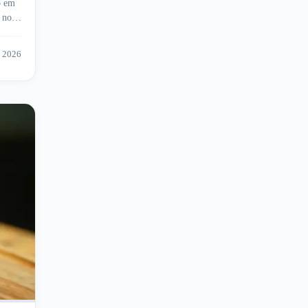
o em
 no
e 2026