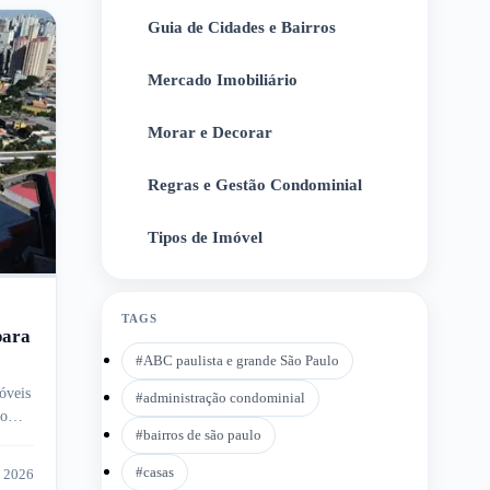
Guia de Cidades e Bairros
2
Mercado Imobiliário
3
Morar e Decorar
4
Regras e Gestão Condominial
5
Tipos de Imóvel
6
TAGS
para
#
ABC paulista e grande São Paulo
óveis
#
administração condominial
to
#
bairros de são paulo
#
casas
e 2026