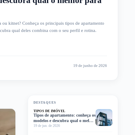
descubra qual o melhor para
ra ou kitnet? Conheça os principais tipos de apartamento
ubra qual deles combina com o seu perfil e rotina.
19 de junho de 2026
DESTAQUES
TIPOS DE IMÓVEL
Tipos de apartamento: conheça os
modelos e descubra qual o melhor
19 de jun. de 2026
para você