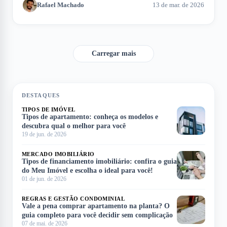
Rafael Machado
13 de mar. de 2026
do processo de aquisição. Neste artigo, exploramos como
calcular a entrada e os fatores que influenciam esse montante.
Carregar mais
DESTAQUES
TIPOS DE IMÓVEL
Tipos de apartamento: conheça os modelos e
descubra qual o melhor para você
19 de jun. de 2026
MERCADO IMOBILIÁRIO
Tipos de financiamento imobiliário: confira o guia
do Meu Imóvel e escolha o ideal para você!
01 de jun. de 2026
REGRAS E GESTÃO CONDOMINIAL
Vale a pena comprar apartamento na planta? O
guia completo para você decidir sem complicação
07 de mai. de 2026