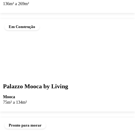
136m² a 269m²
Em Construção
Palazzo Mooca by Living
Mooca
75m² a 134m²
Pronto para morar