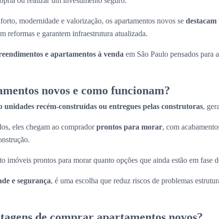
rópria ou realizar um investimento seguro.
forto, modernidade e valorização, os apartamentos novos se
destacam 
m reformas e garantem infraestrutura atualizada.
eendimentos e apartamentos à venda
em São Paulo pensados para at
amentos novos e como funcionam?
o unidades recém-construídas ou entregues pelas construtoras
, ger
ados, eles chegam ao comprador
prontos para morar
, com acabamentos
onstrução.
to imóveis prontos para morar quanto opções que ainda estão em fase d
ade e segurança
, é uma escolha que reduz riscos de problemas estrutura
ntagens de comprar apartamentos novos?