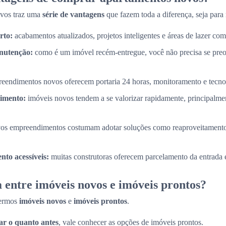
ovos traz uma
série de vantagens
que fazem toda a diferença, seja para 
rto:
acabamentos atualizados, projetos inteligentes e áreas de lazer com
nutenção:
como é um imóvel recém-entregue, você não precisa se pre
eendimentos novos oferecem portaria 24 horas, monitoramento e tecnol
timento:
imóveis novos tendem a se valorizar rapidamente, principalme
os empreendimentos costumam adotar soluções como reaproveitamento
to acessíveis:
muitas construtoras oferecem parcelamento da entrada e
 entre imóveis novos e imóveis prontos?
termos
imóveis novos
e
imóveis prontos
.
r o quanto antes
, vale conhecer as opções de imóveis prontos.