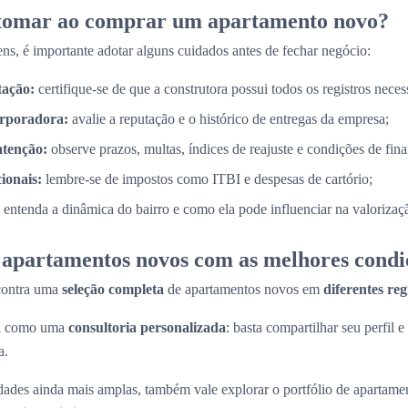
 tomar ao comprar um apartamento novo?
ns, é importante adotar alguns cuidados antes de fechar negócio:
tação:
certifique-se de que a construtora possui todos os registros necess
orporadora:
avalie a reputação e o histórico de entregas da empresa;
atenção:
observe prazos, multas, índices de reajuste e condições de fin
cionais:
lembre-se de impostos como ITBI e despesas de cartório;
entenda a dinâmica do bairro e como ela pode influenciar na valorizaç
apartamentos novos com as melhores condi
contra uma
seleção completa
de apartamentos novos em
diferentes re
na como uma
consultoria personalizada
: basta compartilhar seu perfil e
a.
ades ainda mais amplas, também vale explorar o portfólio de apartame