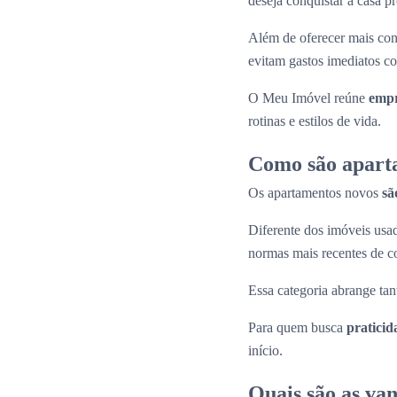
deseja conquistar a casa p
Além de oferecer mais con
evitam gastos imediatos co
O Meu Imóvel reúne
empr
rotinas e estilos de vida.
Como são apart
Os apartamentos novos
sã
Diferente dos imóveis us
normas mais recentes de c
Essa categoria abrange tan
Para quem busca
praticid
início.
Quais são as va