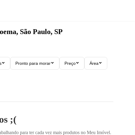
ema, São Paulo, SP
s
Pronto para morar
Preço
Área
s ;(
rabalhando para ter cada vez mais produtos no Meu Imóvel.