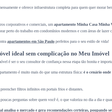
mensamente e oferece infraestrutura completa para quem quer morar be
tros corporativos e comerciais, um
apartamento Minha Casa Minha V
morar perto do trabalho em condomínios modernos e com áreas de lazer 
ntra
apartamentos em São Paulo
perfeitos para o seu estilo de vida!
óvel ideal sem complicação no Meu Imóvel
el é ser o seu consultor de confiança nessa etapa tão bonita e import
artamento é muito mais do que uma estrutura física:
é o cenário onde 
eencher filtros infinitos em portais frios e distantes.
oucas perguntas sobre quem você é, o que valoriza no dia a dia e quan
icial analisa o mercado e gera recomendações certeiras, poupando s