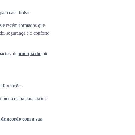
 para cada bolso.
os e recém-formados que
ade, segurança e o conforto
pactos, de
um quarto
, até
 informações.
rimeira etapa para abrir a
a de acordo com a sua