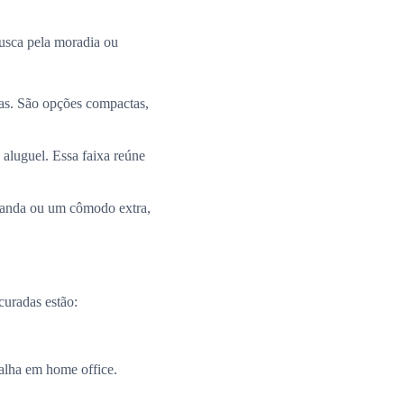
busca pela moradia ou
ias. São opções compactas,
 aluguel. Essa faixa reúne
aranda ou um cômodo extra,
curadas estão:
alha em home office.