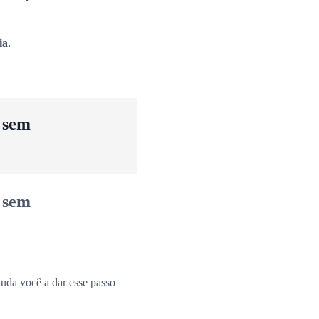
ia.
u sem
u sem
uda você a dar esse passo