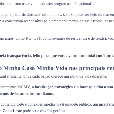
 cadastro costuma ser vinculado aos programas habitacionais do municípi
iliar a partir de dois salários mínimos, o fluxo pode ser feito diretame
a construtora responsável pelo empreendimento de sua escolha (caso
m mãos (como RG, CPF, comprovantes de residência e de renda), você
la transparência, feito para que você avance com total confiança.
 Minha Casa Minha Vida nas principais reg
ral e gigante, onde cada bairro oferece um ritmo de vida diferente.
 apartamento MCMV,
a localização estratégica é o fator que dita a su
 nos deslocamentos cotidianos.
comércio forte e conexões rápidas via transporte público, um
apartam
a Zona Leste
pode ser a escolha perfeita.