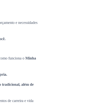
 orçamento e necessidades
ocê.
e como funciona o
Minha
ópria.
 tradicional, além de
tos de carreira e vida