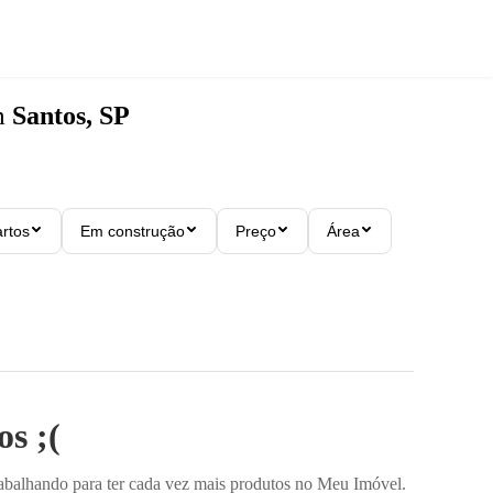
m
Santos, SP
rtos
Em construção
Preço
Área
s ;(
rabalhando para ter cada vez mais produtos no Meu Imóvel.