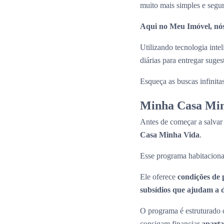
muito mais simples e segu
Aqui no Meu Imóvel, nós
Utilizando tecnologia inte
diárias para entregar suge
Esqueça as buscas infinita
Minha Casa Min
Antes de começar a salvar
Casa Minha Vida
.
Esse programa habitaciona
Ele oferece
condições de 
subsídios que ajudam a di
O programa é estruturado c
consigam financiar
apart