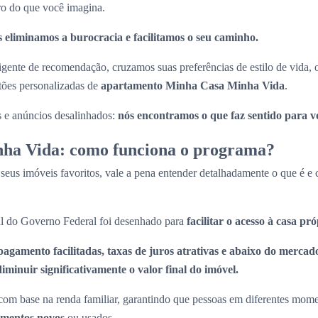
ro do que você imagina.
 eliminamos a burocracia e facilitamos o seu caminho.
ligente de recomendação, cruzamos suas preferências de estilo de vida,
stões personalizadas de
apartamento Minha Casa Minha Vida
.
s e anúncios desalinhados:
nós encontramos o que faz sentido para v
ha Vida: como funciona o programa?
 seus imóveis favoritos, vale a pena entender detalhadamente o que é 
l do Governo Federal foi desenhado para
facilitar o acesso à casa pr
pagamento facilitadas, taxas de juros atrativas e abaixo do mercado
minuir significativamente o valor final do imóvel.
om base na renda familiar, garantindo que pessoas em diferentes momen
amentos novos
ou usados.