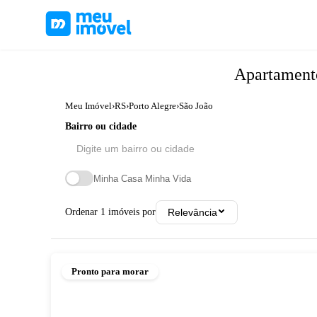
Apartamen
Meu Imóvel
›
RS
›
Porto Alegre
›
São João
Bairro ou cidade
Minha Casa Minha Vida
Ordenar
1
imóveis por
Relevância
Pronto para morar