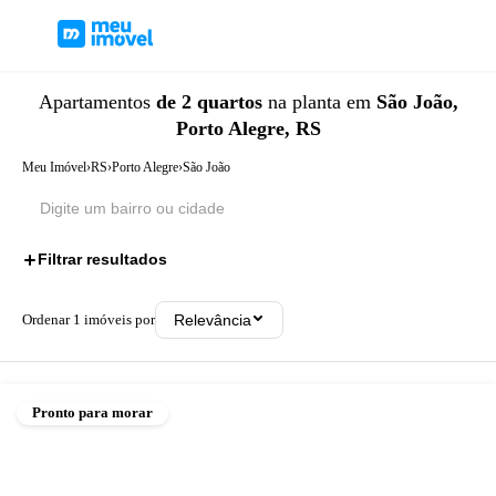
Apartamentos
de 2 quartos
na planta
em
São João,
Porto Alegre, RS
Meu Imóvel
›
RS
›
Porto Alegre
›
São João
Filtrar resultados
1
Ordenar
1
imóveis por
Relevância
Pronto para morar