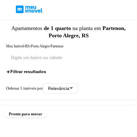
Apartamentos
de 1 quarto
na planta
em
Partenon,
Porto Alegre, RS
Meu Imóvel
›
RS
›
Porto Alegre
›
Partenon
Filtrar resultados
1
Ordenar
1
imóveis por
Relevância
Pronto para morar