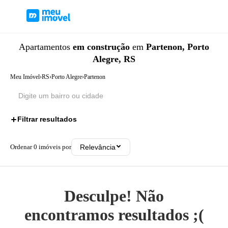
Apartamentos
em construção
em
Partenon, Porto
Alegre, RS
Meu Imóvel
›
RS
›
Porto Alegre
›
Partenon
Filtrar resultados
1
Ordenar
0
imóveis por
Relevância
Desculpe! Não
encontramos resultados ;(