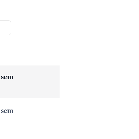
u sem
u sem