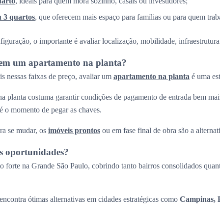
uarto
, ideais para quem mora sozinho, casais ou investidores;
u 3 quartos
, que oferecem mais espaço para famílias ou para quem trab
guração, o importante é avaliar localização, mobilidade, infraestrutura 
r em um apartamento na planta?
s nessas faixas de preço, avaliar um
apartamento na planta
é uma est
a planta costuma garantir condições de pagamento de entrada bem mais
até o momento de pegar as chaves.
ra se mudar, os
imóveis prontos
ou em fase final de obra são a alternati
s oportunidades?
 forte na Grande São Paulo, cobrindo tanto bairros consolidados quant
ncontra ótimas alternativas em cidades estratégicas como
Campinas, R