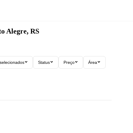
to Alegre, RS
 selecionados
Status
Preço
Área