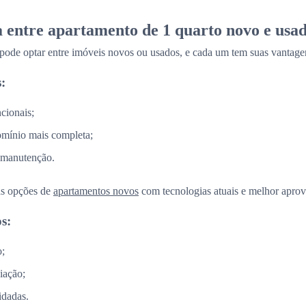
a entre apartamento de 1 quarto novo e usa
 pode optar entre imóveis novos ou usados, e cada um tem suas vantage
:
cionais;
omínio mais completa;
 manutenção.
as opções de
apartamentos novos
com tecnologias atuais e melhor aprov
s:
o;
iação;
idadas.