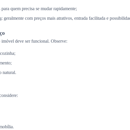
is para quem precisa se mudar rapidamente;
a
: geralmente com preços mais atrativos, entrada facilitada e possibilid
aço
imóvel deve ser funcional. Observe:
 cozinha;
mento;
 natural.
considere:
mobília.