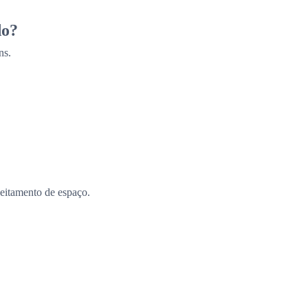
do?
ns.
eitamento de espaço.