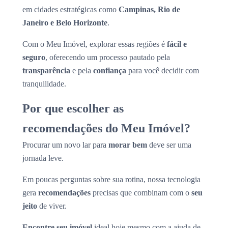
em cidades estratégicas como
Campinas, Rio de
Janeiro e Belo Horizonte
.
Com o Meu Imóvel, explorar essas regiões é
fácil e
seguro
, oferecendo um processo pautado pela
transparência
e pela
confiança
para você decidir com
tranquilidade.
Por que escolher as
recomendações do Meu Imóvel?
Procurar um novo lar para
morar bem
deve ser uma
jornada leve.
Em poucas perguntas sobre sua rotina, nossa tecnologia
gera
recomendações
precisas que combinam com o
seu
jeito
de viver.
Encontre seu imóvel
ideal hoje mesmo com a ajuda de