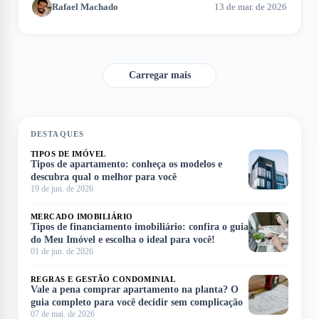
Rafael Machado
13 de mar. de 2026
do processo de aquisição. Neste artigo, exploramos como
calcular a entrada e os fatores que influenciam esse montante.
Carregar mais
DESTAQUES
TIPOS DE IMÓVEL
Tipos de apartamento: conheça os modelos e
descubra qual o melhor para você
19 de jun. de 2026
MERCADO IMOBILIÁRIO
Tipos de financiamento imobiliário: confira o guia
do Meu Imóvel e escolha o ideal para você!
01 de jun. de 2026
REGRAS E GESTÃO CONDOMINIAL
Vale a pena comprar apartamento na planta? O
guia completo para você decidir sem complicação
07 de mai. de 2026