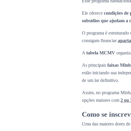
Esse programa habitaciona
Ele oferece
condições de 
subsídios que ajudam a di
O programa é estruturado c
consigam financiar
apart
A
tabela MCMV
organiza
As principais
faixas Min
estão iniciando sua indepe
de um lar definitivo.
Assim, no programa Minha
opções maiores com
2 ou 
Como se inscre
Uma das maiores dores de 