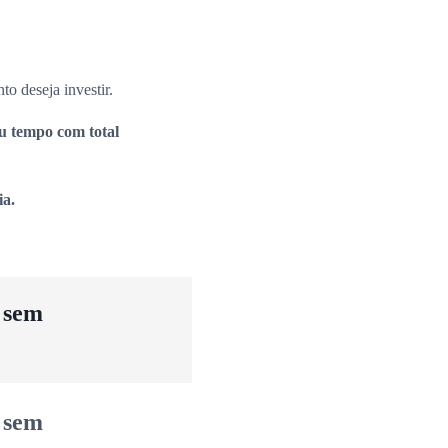
to deseja investir.
eu tempo com total
ia.
u sem
u sem