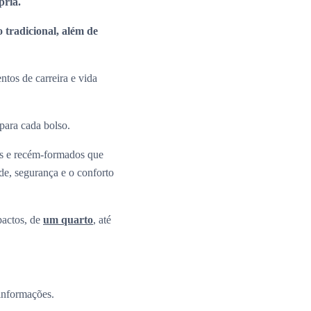
ópria.
 tradicional, além de
tos de carreira e vida
 para cada bolso.
os e recém-formados que
ade, segurança e o conforto
pactos, de
um quarto
, até
 informações.