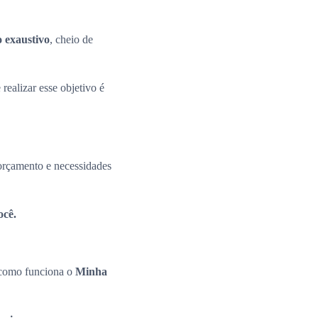
o exaustivo
, cheio de
 realizar esse objetivo é
 orçamento e necessidades
ocê.
e como funciona o
Minha