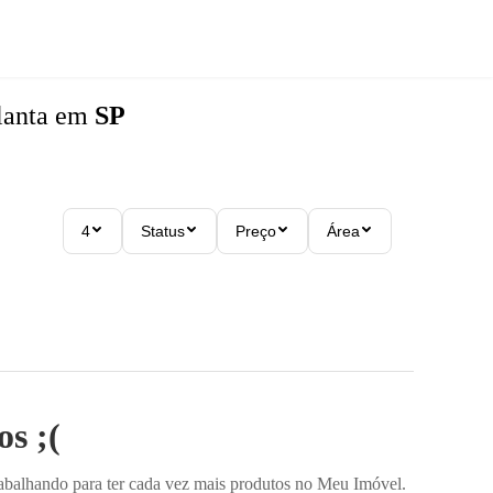
lanta
em
SP
4
Status
Preço
Área
s ;(
rabalhando para ter cada vez mais produtos no Meu Imóvel.