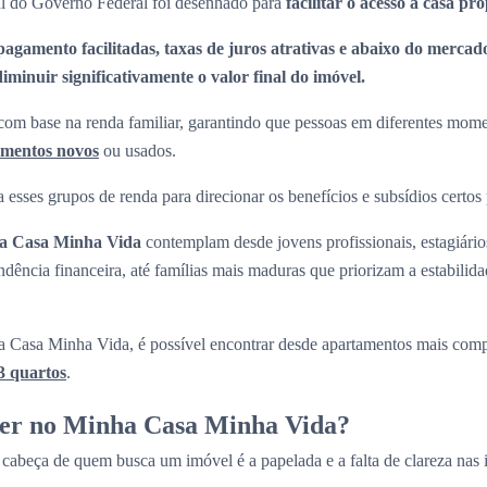
l do Governo Federal foi desenhado para
facilitar o acesso à casa pr
pagamento facilitadas, taxas de juros atrativas e abaixo do mercado
minuir significativamente o valor final do imóvel.
om base na renda familiar, garantindo que pessoas em diferentes momen
amentos novos
ou usados.
 esses grupos de renda para direcionar os benefícios e subsídios certos
ha Casa Minha Vida
contemplam desde jovens profissionais, estagiári
ndência financeira, até famílias mais maduras que priorizam a estabilid
 Casa Minha Vida, é possível encontrar desde apartamentos mais com
3 quartos
.
ver no Minha Casa Minha Vida?
cabeça de quem busca um imóvel é a papelada e a falta de clareza nas