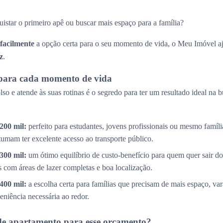
uistar o primeiro apê ou buscar mais espaço para a família?
 facilmente
a opção certa para o seu momento de vida, o Meu Imóvel aj
z
.
para cada momento de vida
so e atende às suas rotinas é o segredo para ter um resultado ideal na 
200 mil:
perfeito para estudantes, jovens profissionais ou mesmo famíl
tumam ter excelente acesso ao transporte público.
300 mil:
um ótimo equilíbrio de custo-benefício para quem quer sair do
com áreas de lazer completas e boa localização.
400 mil:
a escolha certa para famílias que precisam de mais espaço, v
eniência necessária ao redor.
de apartamento para esse orçamento?