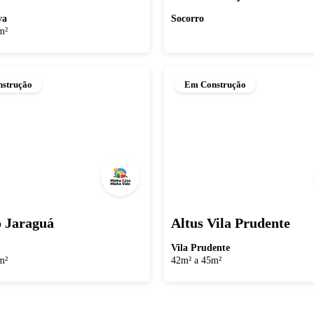
va
Socorro
m²
strução
Em Construção
o Jaraguá
Altus Vila Prudente
Vila Prudente
m²
42m² a 45m²