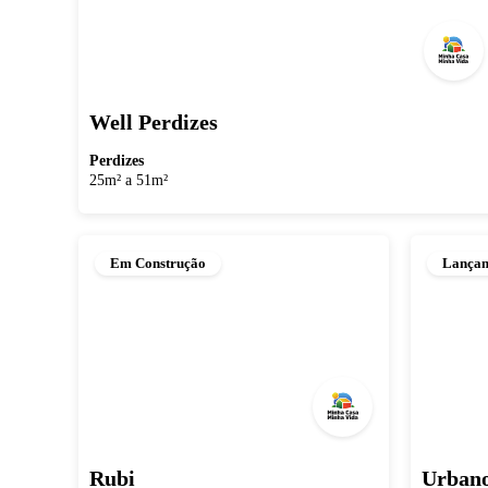
Well Perdizes
Perdizes
25m² a 51m²
Em Construção
Lança
Rubi
Urbano