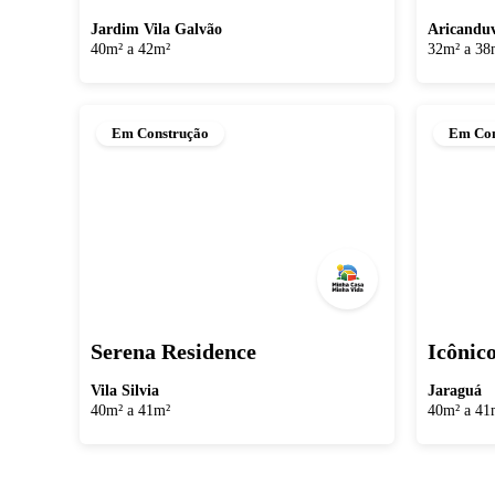
Jardim Vila Galvão
Aricandu
40m² a 42m²
32m² a 38
Em Construção
Em Con
Serena Residence
Icônic
Vila Silvia
Jaraguá
40m² a 41m²
40m² a 41