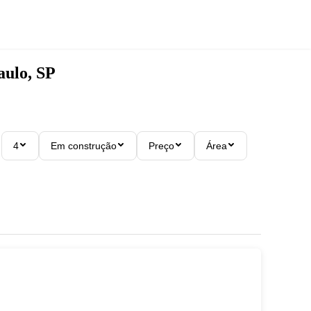
aulo, SP
4
Em construção
Preço
Área