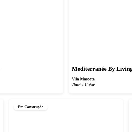
s
Mediterranée By Livin
Vila Mascote
76m² a 149m²
Em Construção