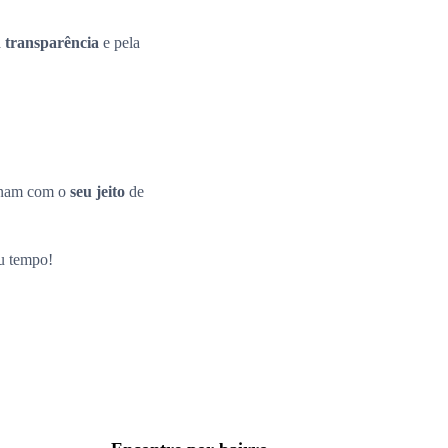
a
transparência
e pela
inam com o
seu jeito
de
eu tempo!