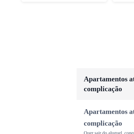
Apartamentos até
complicação
Apartamentos até
complicação
Quer sair do aluguel, conq