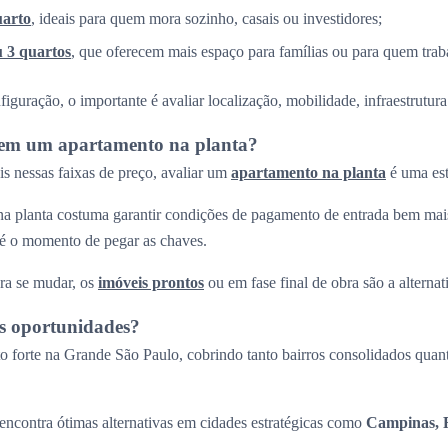
uarto
, ideais para quem mora sozinho, casais ou investidores;
u 3 quartos
, que oferecem mais espaço para famílias ou para quem trab
guração, o importante é avaliar localização, mobilidade, infraestrutura 
r em um apartamento na planta?
s nessas faixas de preço, avaliar um
apartamento na planta
é uma est
a planta costuma garantir condições de pagamento de entrada bem mais
até o momento de pegar as chaves.
ra se mudar, os
imóveis prontos
ou em fase final de obra são a alternati
s oportunidades?
 forte na Grande São Paulo, cobrindo tanto bairros consolidados quant
ncontra ótimas alternativas em cidades estratégicas como
Campinas, R