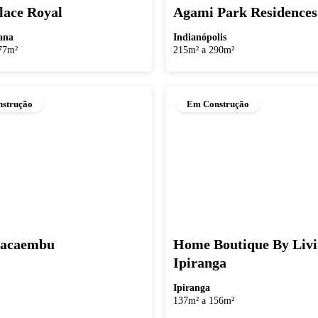
lace Royal
Agami Park Residences
ana
Indianópolis
77m²
215m² a 290m²
strução
Em Construção
Pacaembu
Home Boutique By Liv
Ipiranga
Ipiranga
137m² a 156m²