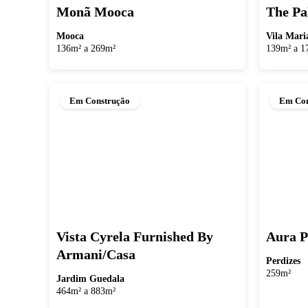
Monã Mooca
The Pa
Mooca
Vila Mari
136m² a 269m²
139m² a 1
Em Construção
Em Con
Vista Cyrela Furnished By
Aura 
Armani/Casa
Perdizes
259m²
Jardim Guedala
464m² a 883m²