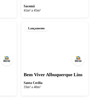
Sacomã
41m² a 45m²
Lançamento
Bem Viver Albuquerque Lins
Santa Cecilia
33m² a 40m²