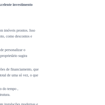
xcelente investimento
m imóveis prontos. Isso
nto, como descontos e
de personalizar o
roprietário sugira
ções de financiamento, que
total de uma só vez, o que
o do tempo ,
rutura.
te instalações modernas e