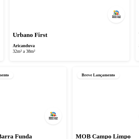
Urbano First
Aricanduva
32m² a 38m²
mento
Breve Lançamento
arra Funda
MOB Campo Limpo