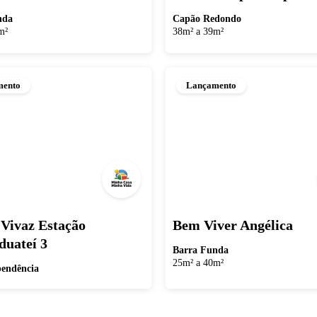
nda
Capão Redondo
m²
38m² a 39m²
mento
Lançamento
Vivaz Estação
Bem Viver Angélica
uateí 3
Barra Funda
25m² a 40m²
pendência