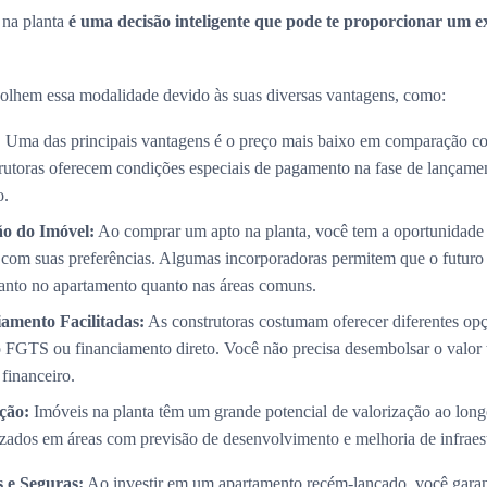
 na planta
é uma decisão inteligente que pode te proporcionar um e
olhem essa modalidade devido às suas diversas vantagens, como:
:
Uma das principais vantagens é o preço mais baixo em comparação co
trutoras oferecem condições especiais de pagamento na fase de lançame
o.
ão do Imóvel:
Ao comprar um apto na planta, você tem a oportunidade 
com suas preferências. Algumas incorporadoras permitem que o futuro p
 tanto no apartamento quanto nas áreas comuns.
amento Facilitadas:
As construtoras costumam oferecer diferentes op
 FGTS ou financiamento direto. Você não precisa desembolsar o valor 
 financeiro.
ção:
Imóveis na planta têm um grande potencial de valorização ao long
izados em áreas com previsão de desenvolvimento e melhoria de infraest
 e Seguras:
Ao investir em um apartamento recém-lançado, você garan