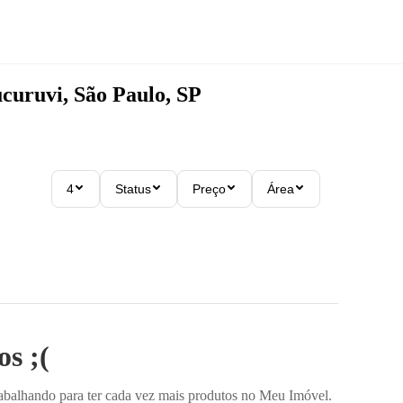
curuvi, São Paulo, SP
4
Status
Preço
Área
s ;(
rabalhando para ter cada vez mais produtos no Meu Imóvel.