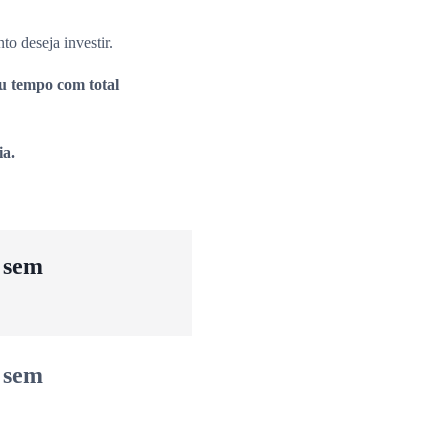
to deseja investir.
eu tempo com total
ia.
u sem
u sem