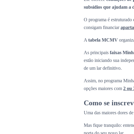
subsídios que ajudam a di
O programa é estruturado c
consigam financiar
apart
A
tabela MCMV
organiza
As principais
faixas Min
estão iniciando sua indepe
de um lar definitivo.
Assim, no programa Minha
opções maiores com
2 ou 
Como se inscre
Uma das maiores dores de 
Mas fique tranquilo: enten
porta do seu novo lar.