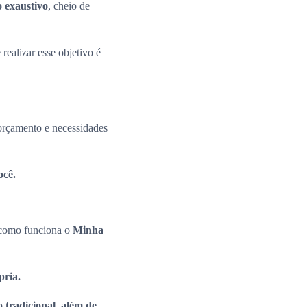
o exaustivo
, cheio de
 realizar esse objetivo é
 orçamento e necessidades
ocê.
e como funciona o
Minha
ópria.
 tradicional, além de