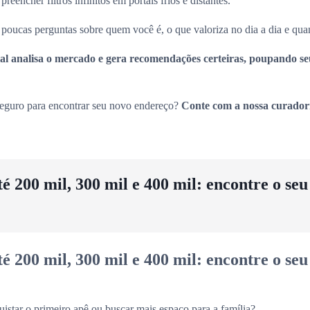
eencher filtros infinitos em portais frios e distantes.
oucas perguntas sobre quem você é, o que valoriza no dia a dia e quan
icial analisa o mercado e gera recomendações certeiras, poupando s
seguro para encontrar seu novo endereço?
Conte com a nossa curador
 200 mil, 300 mil e 400 mil: encontre o se
 200 mil, 300 mil e 400 mil: encontre o se
uistar o primeiro apê ou buscar mais espaço para a família?