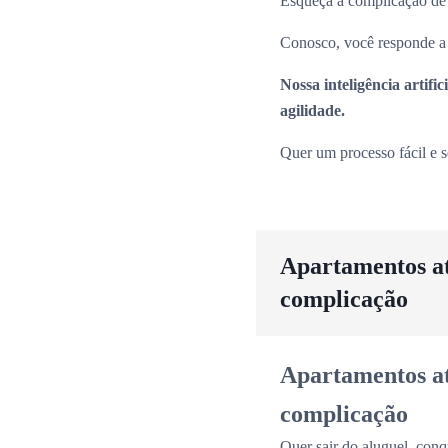
Esqueça a complicação de pr
Conosco, você responde a p
Nossa inteligência artif
agilidade.
Quer um processo fácil e 
Apartamentos até
complicação
Apartamentos até
complicação
Quer sair do aluguel, conq