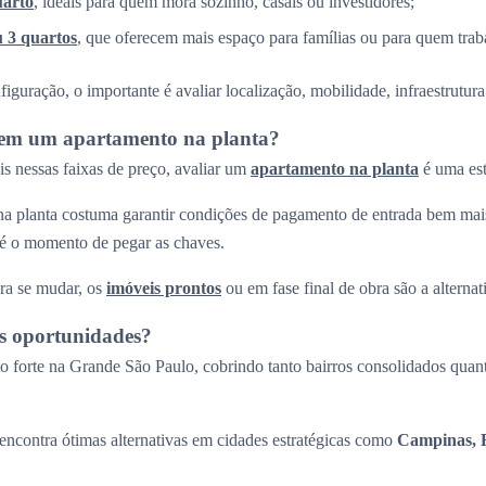
uarto
, ideais para quem mora sozinho, casais ou investidores;
u 3 quartos
, que oferecem mais espaço para famílias ou para quem trab
guração, o importante é avaliar localização, mobilidade, infraestrutura 
r em um apartamento na planta?
s nessas faixas de preço, avaliar um
apartamento na planta
é uma est
a planta costuma garantir condições de pagamento de entrada bem mais
até o momento de pegar as chaves.
ra se mudar, os
imóveis prontos
ou em fase final de obra são a alternati
s oportunidades?
 forte na Grande São Paulo, cobrindo tanto bairros consolidados quant
ncontra ótimas alternativas em cidades estratégicas como
Campinas, R