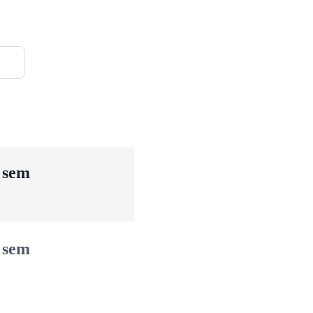
u sem
u sem