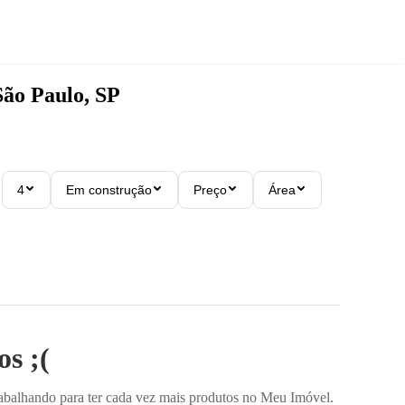
São Paulo, SP
4
Em construção
Preço
Área
s ;(
rabalhando para ter cada vez mais produtos no Meu Imóvel.