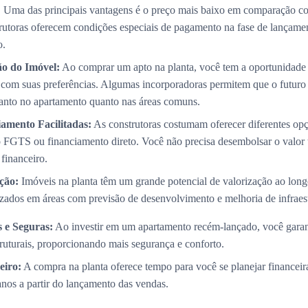
:
Uma das principais vantagens é o preço mais baixo em comparação co
trutoras oferecem condições especiais de pagamento na fase de lançame
o.
ão do Imóvel:
Ao comprar um apto na planta, você tem a oportunidade 
com suas preferências. Algumas incorporadoras permitem que o futuro p
 tanto no apartamento quanto nas áreas comuns.
amento Facilitadas:
As construtoras costumam oferecer diferentes op
 FGTS ou financiamento direto. Você não precisa desembolsar o valor 
 financeiro.
ção:
Imóveis na planta têm um grande potencial de valorização ao long
izados em áreas com previsão de desenvolvimento e melhoria de infraest
 e Seguras:
Ao investir em um apartamento recém-lançado, você garan
truturais, proporcionando mais segurança e conforto.
eiro:
A compra na planta oferece tempo para você se planejar financei
 anos a partir do lançamento das vendas.