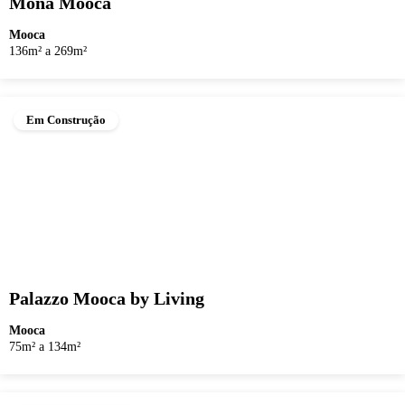
Monã Mooca
Mooca
136m² a 269m²
Em Construção
Palazzo Mooca by Living
Mooca
75m² a 134m²