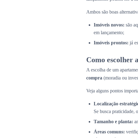
Ambos são boas alternativas
Imóveis novos:
são aq
em lançamento;
Imóveis prontos:
já e
Como escolher a
A escolha de um apartamen
compra
(moradia ou inves
Veja alguns pontos importa
Localização estratégi
Se busca praticidade, 
Tamanho e planta:
an
Áreas comuns:
verifi