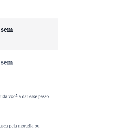
u sem
u sem
uda você a dar esse passo
busca pela moradia ou