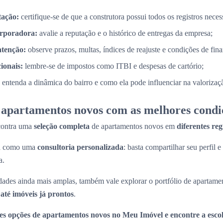
tação:
certifique-se de que a construtora possui todos os registros necess
orporadora:
avalie a reputação e o histórico de entregas da empresa;
atenção:
observe prazos, multas, índices de reajuste e condições de fin
cionais:
lembre-se de impostos como ITBI e despesas de cartório;
entenda a dinâmica do bairro e como ela pode influenciar na valorizaç
apartamentos novos com as melhores condi
contra uma
seleção completa
de apartamentos novos em
diferentes re
na como uma
consultoria personalizada
: basta compartilhar seu perfil e
a.
ades ainda mais amplas, também vale explorar o portfólio de apartame
até imóveis já prontos
.
es opções de apartamentos novos no Meu Imóvel e encontre a escol