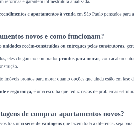
m reformas e garantem infraestrutura atualizada.
eendimentos e apartamentos à venda
em São Paulo pensados para at
amentos novos e como funcionam?
o unidades recém-construídas ou entregues pelas construtoras
, ger
ados, eles chegam ao comprador
prontos para morar
, com acabamentos
onstrução.
to imóveis prontos para morar quanto opções que ainda estão em fase d
ade e segurança
, é uma escolha que reduz riscos de problemas estrutura
ntagens de comprar apartamentos novos?
ovos traz uma
série de vantagens
que fazem toda a diferença, seja para 