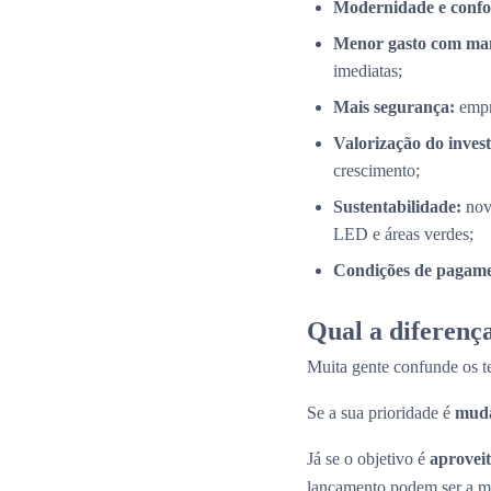
Modernidade e confo
Menor gasto com ma
imediatas;
Mais segurança:
empr
Valorização do inves
crescimento;
Sustentabilidade:
nov
LED e áreas verdes;
Condições de pagamen
Qual a diferença
Muita gente confunde os 
Se a sua prioridade é
muda
Já se o objetivo é
aproveit
lançamento podem ser a me