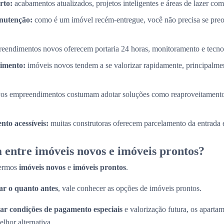
rto:
acabamentos atualizados, projetos inteligentes e áreas de lazer com
nutenção:
como é um imóvel recém-entregue, você não precisa se pre
eendimentos novos oferecem portaria 24 horas, monitoramento e tecnol
timento:
imóveis novos tendem a se valorizar rapidamente, principalme
os empreendimentos costumam adotar soluções como reaproveitamento
to acessíveis:
muitas construtoras oferecem parcelamento da entrada e
 entre imóveis novos e imóveis prontos?
termos
imóveis novos
e
imóveis prontos
.
r o quanto antes
, vale conhecer as opções de imóveis prontos.
ar condições de pagamento especiais
e valorização futura, os apart
lhor alternativa.