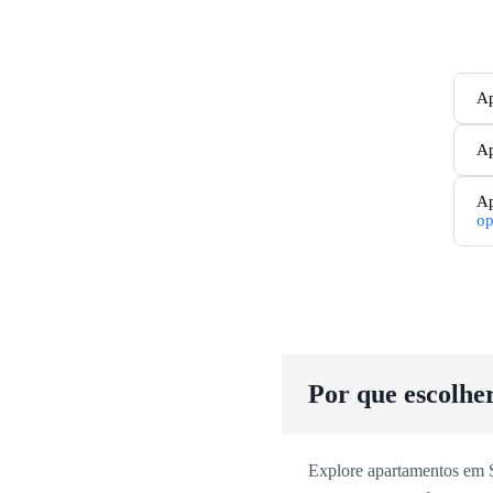
Ap
Ap
Ap
op
Por que escolhe
Explore apartamentos em Sã