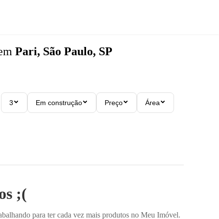
em
Pari, São Paulo, SP
3
Em construção
Preço
Área
s ;(
rabalhando para ter cada vez mais produtos no Meu Imóvel.