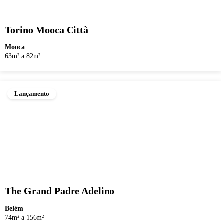
Torino Mooca Città
Mooca
63m² a 82m²
Lançamento
The Grand Padre Adelino
Belém
74m² a 156m²