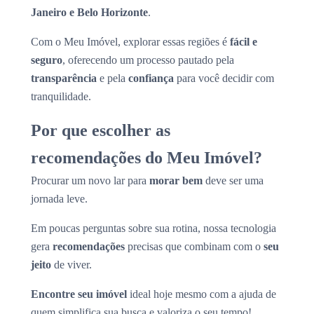
Janeiro e Belo Horizonte
.
Com o Meu Imóvel, explorar essas regiões é
fácil e
seguro
, oferecendo um processo pautado pela
transparência
e pela
confiança
para você decidir com
tranquilidade.
Por que escolher as
recomendações do Meu Imóvel?
Procurar um novo lar para
morar bem
deve ser uma
jornada leve.
Em poucas perguntas sobre sua rotina, nossa tecnologia
gera
recomendações
precisas que combinam com o
seu
jeito
de viver.
Encontre seu imóvel
ideal hoje mesmo com a ajuda de
quem simplifica sua busca e valoriza o seu tempo!