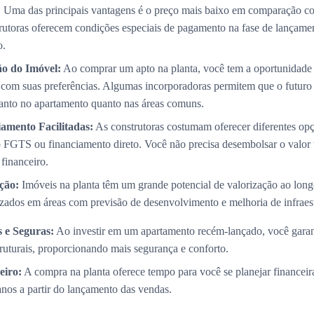
:
Uma das principais vantagens é o preço mais baixo em comparação co
trutoras oferecem condições especiais de pagamento na fase de lançame
o.
ão do Imóvel:
Ao comprar um apto na planta, você tem a oportunidade 
com suas preferências. Algumas incorporadoras permitem que o futuro p
 tanto no apartamento quanto nas áreas comuns.
amento Facilitadas:
As construtoras costumam oferecer diferentes op
 FGTS ou financiamento direto. Você não precisa desembolsar o valor 
 financeiro.
ção:
Imóveis na planta têm um grande potencial de valorização ao long
izados em áreas com previsão de desenvolvimento e melhoria de infraest
 e Seguras:
Ao investir em um apartamento recém-lançado, você garan
truturais, proporcionando mais segurança e conforto.
eiro:
A compra na planta oferece tempo para você se planejar financei
 anos a partir do lançamento das vendas.