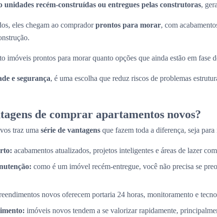
o unidades recém-construídas ou entregues pelas construtoras
, ger
ados, eles chegam ao comprador
prontos para morar
, com acabamentos
onstrução.
to imóveis prontos para morar quanto opções que ainda estão em fase d
ade e segurança
, é uma escolha que reduz riscos de problemas estrutura
ntagens de comprar apartamentos novos?
ovos traz uma
série de vantagens
que fazem toda a diferença, seja para 
rto:
acabamentos atualizados, projetos inteligentes e áreas de lazer com
nutenção:
como é um imóvel recém-entregue, você não precisa se pre
eendimentos novos oferecem portaria 24 horas, monitoramento e tecnol
timento:
imóveis novos tendem a se valorizar rapidamente, principalme