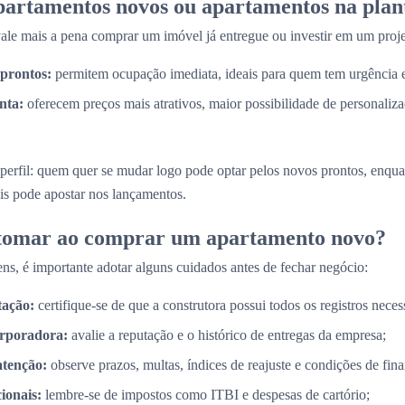
partamentos novos ou apartamentos na plan
e mais a pena comprar um imóvel já entregue ou investir em um proje
prontos:
permitem ocupação imediata, ideais para quem tem urgência
nta:
oferecem preços mais atrativos, maior possibilidade de personaliz
perfil: quem quer se mudar logo pode optar pelos novos prontos, enq
is pode apostar nos lançamentos.
 tomar ao comprar um apartamento novo?
ns, é importante adotar alguns cuidados antes de fechar negócio:
tação:
certifique-se de que a construtora possui todos os registros necess
orporadora:
avalie a reputação e o histórico de entregas da empresa;
atenção:
observe prazos, multas, índices de reajuste e condições de fin
cionais:
lembre-se de impostos como ITBI e despesas de cartório;