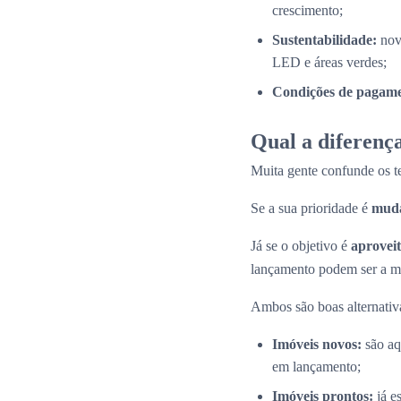
crescimento;
Sustentabilidade:
nov
LED e áreas verdes;
Condições de pagamen
Qual a diferença
Muita gente confunde os 
Se a sua prioridade é
muda
Já se o objetivo é
aproveit
lançamento podem ser a me
Ambos são boas alternativas
Imóveis novos:
são aq
em lançamento;
Imóveis prontos:
já e