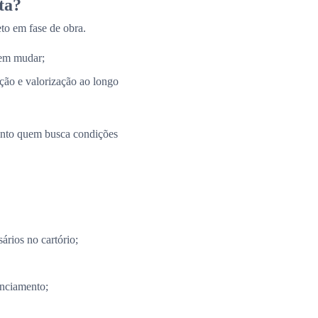
ta?
to em fase de obra.
 em mudar;
ação e valorização ao longo
uanto quem busca condições
ários no cartório;
anciamento;