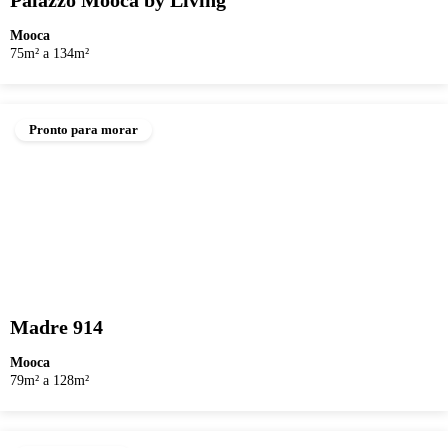
Palazzo Mooca by Living
Mooca
75m² a 134m²
Pronto para morar
Madre 914
Mooca
79m² a 128m²