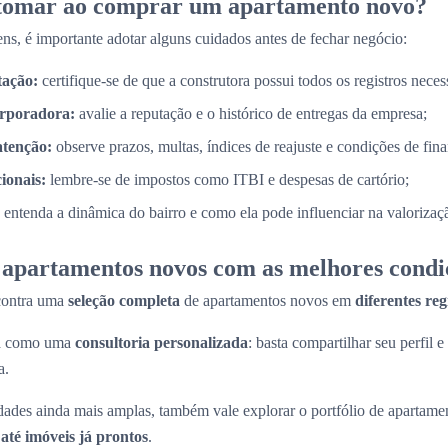
 tomar ao comprar um apartamento novo?
ns, é importante adotar alguns cuidados antes de fechar negócio:
tação:
certifique-se de que a construtora possui todos os registros necess
orporadora:
avalie a reputação e o histórico de entregas da empresa;
atenção:
observe prazos, multas, índices de reajuste e condições de fin
cionais:
lembre-se de impostos como ITBI e despesas de cartório;
entenda a dinâmica do bairro e como ela pode influenciar na valorizaç
apartamentos novos com as melhores condi
contra uma
seleção completa
de apartamentos novos em
diferentes re
na como uma
consultoria personalizada
: basta compartilhar seu perfil e
a.
ades ainda mais amplas, também vale explorar o portfólio de apartame
até imóveis já prontos
.