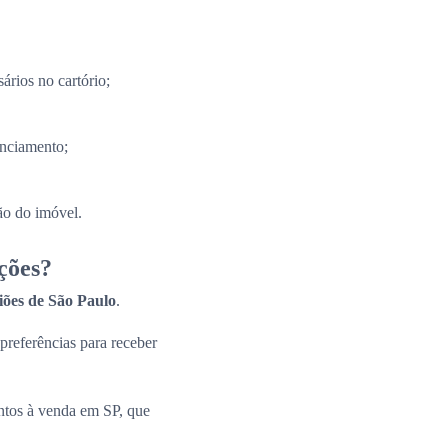
ários no cartório;
anciamento;
ão do imóvel.
ções?
giões de São Paulo
.
 preferências para receber
ntos à venda em SP, que