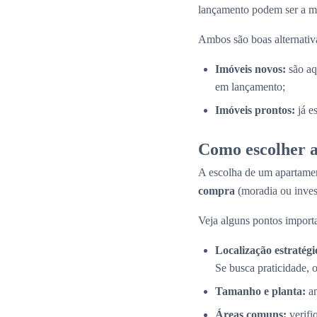
lançamento podem ser a me
Ambos são boas alternativas
Imóveis novos:
são aq
em lançamento;
Imóveis prontos:
já e
Como escolher a
A escolha de um apartamen
compra
(moradia ou inves
Veja alguns pontos importa
Localização estratégi
Se busca praticidade, 
Tamanho e planta:
an
Áreas comuns:
verifi