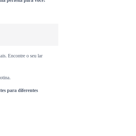
ha perfeita para você!
is. Encontre o seu lar
otina.
es para diferentes