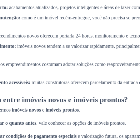
rto:
acabamentos atualizados, projetos inteligentes e áreas de lazer com
nutenção:
como é um imóvel recém-entregue, você não precisa se pre
eendimentos novos oferecem portaria 24 horas, monitoramento e tecnol
timento:
imóveis novos tendem a se valorizar rapidamente, principalme
os empreendimentos costumam adotar soluções como reaproveitamento
to acessíveis:
muitas construtoras oferecem parcelamento da entrada e
 entre imóveis novos e imóveis prontos?
termos
imóveis novos
e
imóveis prontos
.
r o quanto antes
, vale conhecer as opções de imóveis prontos.
ar condições de pagamento especiais
e valorização futura, os apart