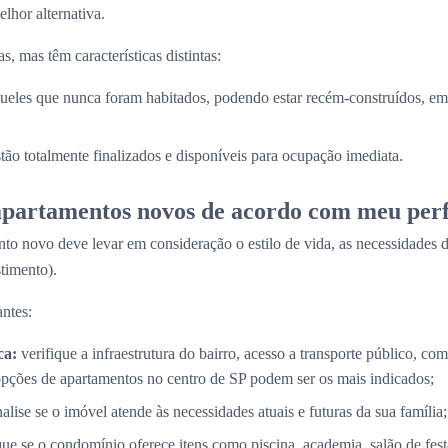
lhor alternativa.
, mas têm características distintas:
ueles que nunca foram habitados, podendo estar recém-construídos, em 
stão totalmente finalizados e disponíveis para ocupação imediata.
partamentos novos de acordo com meu perf
to novo deve levar em consideração o estilo de vida, as necessidades d
timento).
ntes:
ca:
verifique a infraestrutura do bairro, acesso a transporte público, com
opções de apartamentos no centro de SP podem ser os mais indicados;
alise se o imóvel atende às necessidades atuais e futuras da sua família;
que se o condomínio oferece itens como piscina, academia, salão de fes