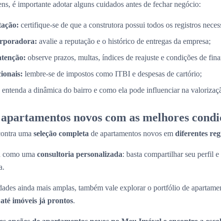
ns, é importante adotar alguns cuidados antes de fechar negócio:
tação:
certifique-se de que a construtora possui todos os registros necess
orporadora:
avalie a reputação e o histórico de entregas da empresa;
atenção:
observe prazos, multas, índices de reajuste e condições de fin
cionais:
lembre-se de impostos como ITBI e despesas de cartório;
entenda a dinâmica do bairro e como ela pode influenciar na valorizaç
apartamentos novos com as melhores condi
contra uma
seleção completa
de apartamentos novos em
diferentes re
na como uma
consultoria personalizada
: basta compartilhar seu perfil e
a.
ades ainda mais amplas, também vale explorar o portfólio de apartame
até imóveis já prontos
.