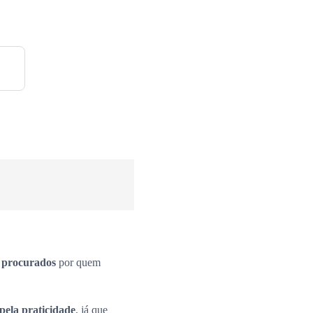
s procurados
por quem
pela praticidade
, já que