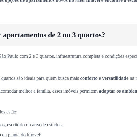
es opções de apartamentos novos no Meu Imóvel e encontre a escol
r apartamentos de 2 ou 3 quartos?
o Paulo com 2 e 3 quartos, infraestrutura completa e condições especia
 quartos são ideais para quem busca mais
conforto e versatilidade
na r
acomodar melhor a família, esses imóveis permitem
adaptar os ambient
ios estão:
s, escritório ou área de estudos;
 da planta do imóvel;