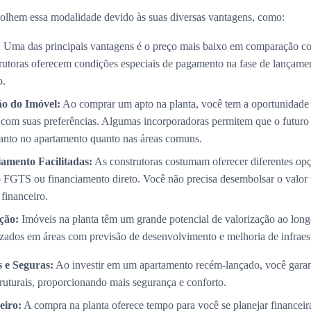
olhem essa modalidade devido às suas diversas vantagens, como:
:
Uma das principais vantagens é o preço mais baixo em comparação co
trutoras oferecem condições especiais de pagamento na fase de lançame
o.
ão do Imóvel:
Ao comprar um apto na planta, você tem a oportunidade 
com suas preferências. Algumas incorporadoras permitem que o futuro p
 tanto no apartamento quanto nas áreas comuns.
amento Facilitadas:
As construtoras costumam oferecer diferentes op
 FGTS ou financiamento direto. Você não precisa desembolsar o valor 
 financeiro.
ção:
Imóveis na planta têm um grande potencial de valorização ao long
izados em áreas com previsão de desenvolvimento e melhoria de infraest
 e Seguras:
Ao investir em um apartamento recém-lançado, você garan
truturais, proporcionando mais segurança e conforto.
eiro:
A compra na planta oferece tempo para você se planejar financei