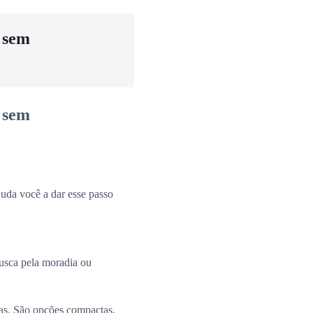
u sem
u sem
uda você a dar esse passo
busca pela moradia ou
ias. São opções compactas,