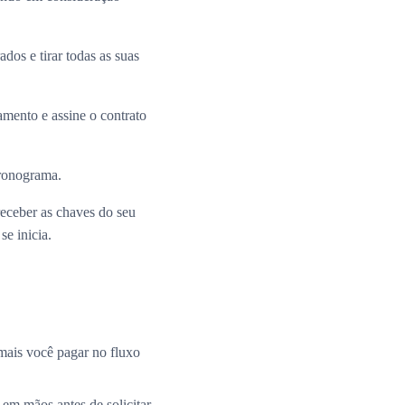
dos e tirar todas as suas
mento e assine o contrato
cronograma.
receber as chaves do seu
e inicia.
mais você pagar no fluxo
 em mãos antes de solicitar