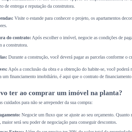
zo de entrega e reputação da construtora.
vendas:
Visite o estande para conhecer o projeto, os apartamentos decora
res.
ura do contrato:
Após escolher o imóvel, negocie as condições de paga
 a construtora.
las:
Durante a construção, você deverá pagar as parcelas conforme o 
ves:
Após a conclusão da obra e a obtenção do habite-se, você poderá 
 um financiamento imobiliário, é aqui que o contrato de financiamento s
vo ter ao comprar um imóvel na planta?
s cuidados para não se arrepender da sua compra:
Pagamento:
Negocie um fluxo que se ajuste ao seu orçamento. Quanto 
, maior será seu poder de negociação para conseguir descontos.
esas Extras:
Além de ser preciso ter 30% do valor total da propriedade