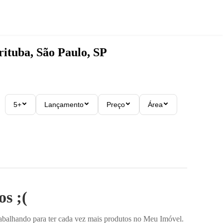
rituba, São Paulo, SP
5+
Lançamento
Preço
Área
s ;(
rabalhando para ter cada vez mais produtos no Meu Imóvel.