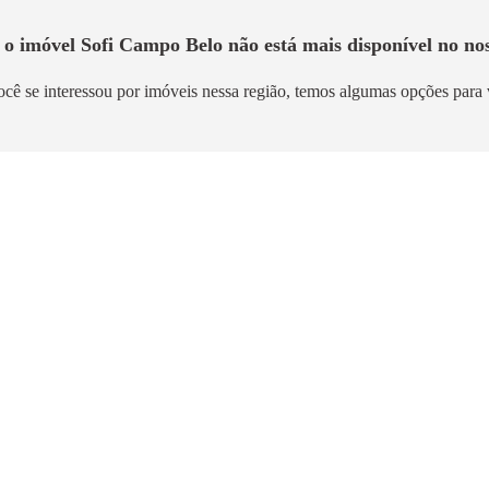
 o imóvel
Sofi Campo Belo
não está mais disponível no nos
ocê se interessou por imóveis nessa região, temos algumas opções para 
mento
Breve Lançamento
acional Eztec
Wellness Chácara Sant
Antônio
aro
39m²
Chácara Santo Antônio