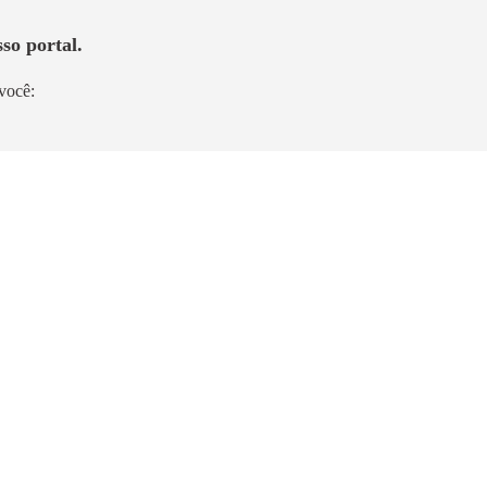
so portal.
você:
Lançamento
o
Château Jardin
Cidade Jardim
185m² a 355m²