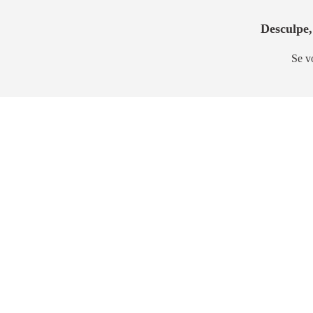
Desculpe,
Se v
Lançamento
Lança
Haus Mitre Moema
Casa N
Moema
Santo Am
113m² a 141m²
114m² a 1