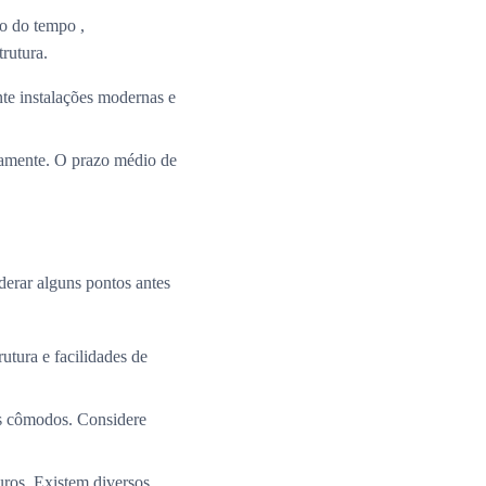
o do tempo ,
rutura.
te instalações modernas e
ramente. O prazo médio de
derar alguns pontos antes
utura e facilidades de
os cômodos. Considere
uros. Existem diversos