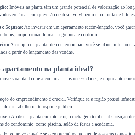
ção:
Imóveis na planta têm um grande potencial de valorização ao long
izados em áreas com previsão de desenvolvimento e melhoria de infraest
 e Seguras:
Ao investir em um apartamento recém-lançado, você garan
truturais, proporcionando mais segurança e conforto.
eiro:
A compra na planta oferece tempo para você se planejar financei
 anos a partir do lançamento das vendas.
 apartamento na planta ideal?
móveis na planta que atendam às suas necessidades, é importante consi
ação do empreendimento é crucial. Verifique se a região possui infraestr
ade do trabalho ou transporte público.
óvel:
Analise a planta com atenção, a metragem total e a disposição d
s do condomínio, como piscina, salão de festas e academia.
a longo prazo e avalie se o empreendimento atende aos seus planos fut