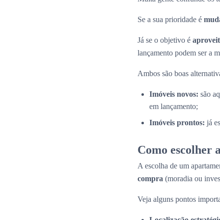
Se a sua prioridade é
muda
Já se o objetivo é
aproveit
lançamento podem ser a me
Ambos são boas alternativas
Imóveis novos:
são aq
em lançamento;
Imóveis prontos:
já e
Como escolher a
A escolha de um apartamen
compra
(moradia ou inves
Veja alguns pontos importa
Localização estratégi