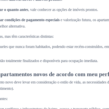
r o quanto antes
, vale conhecer as opções de imóveis prontos.
ar condições de pagamento especiais
e valorização futura, os apart
lhor alternativa.
, mas têm características distintas:
ueles que nunca foram habitados, podendo estar recém-construídos, em 
stão totalmente finalizados e disponíveis para ocupação imediata.
partamentos novos de acordo com meu perf
to novo deve levar em consideração o estilo de vida, as necessidades d
timento).
ntes:
ca:
verifique a infraestrutura do bairro, acesso a transporte público, com