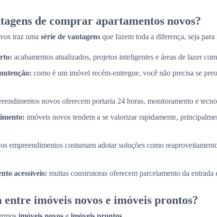
ntagens de comprar apartamentos novos?
ovos traz uma
série de vantagens
que fazem toda a diferença, seja para 
rto:
acabamentos atualizados, projetos inteligentes e áreas de lazer com
nutenção:
como é um imóvel recém-entregue, você não precisa se pre
eendimentos novos oferecem portaria 24 horas, monitoramento e tecnol
timento:
imóveis novos tendem a se valorizar rapidamente, principalme
os empreendimentos costumam adotar soluções como reaproveitamento
to acessíveis:
muitas construtoras oferecem parcelamento da entrada e
 entre imóveis novos e imóveis prontos?
termos
imóveis novos
e
imóveis prontos
.