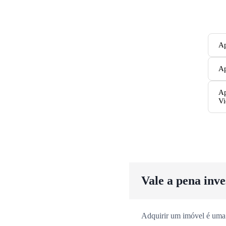
Ap
Ap
Ap
Vi
Vale a pena inv
Adquirir um imóvel é uma