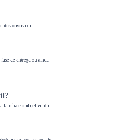
amentos novos em
fase de entrega ou ainda
il?
a família e o
objetivo da
ércio e serviços essenciais.