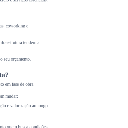
tas, coworking e
nfraestrutura tendem a
 o seu orçamento.
ta?
to em fase de obra.
 em mudar;
ação e valorização ao longo
uanto quem busca condições