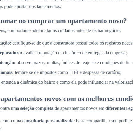
is pode apostar nos lançamentos.
 tomar ao comprar um apartamento novo?
ns, é importante adotar alguns cuidados antes de fechar negócio:
tação:
certifique-se de que a construtora possui todos os registros necess
orporadora:
avalie a reputação e o histórico de entregas da empresa;
atenção:
observe prazos, multas, índices de reajuste e condições de fin
cionais:
lembre-se de impostos como ITBI e despesas de cartório;
entenda a dinâmica do bairro e como ela pode influenciar na valorizaç
apartamentos novos com as melhores condi
contra uma
seleção completa
de apartamentos novos em
diferentes re
na como uma
consultoria personalizada
: basta compartilhar seu perfil e
a.