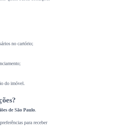
ários no cartório;
anciamento;
ão do imóvel.
ções?
giões de São Paulo
.
 preferências para receber