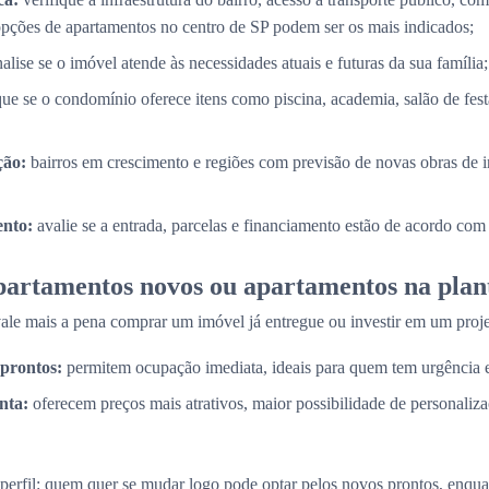
opções de apartamentos no centro de SP podem ser os mais indicados;
alise se o imóvel atende às necessidades atuais e futuras da sua família;
que se o condomínio oferece itens como piscina, academia, salão de fes
ção:
bairros em crescimento e regiões com previsão de novas obras de i
nto:
avalie se a entrada, parcelas e financiamento estão de acordo com
partamentos novos ou apartamentos na plan
e mais a pena comprar um imóvel já entregue ou investir em um proje
prontos:
permitem ocupação imediata, ideais para quem tem urgência
nta:
oferecem preços mais atrativos, maior possibilidade de personaliz
perfil: quem quer se mudar logo pode optar pelos novos prontos, enq