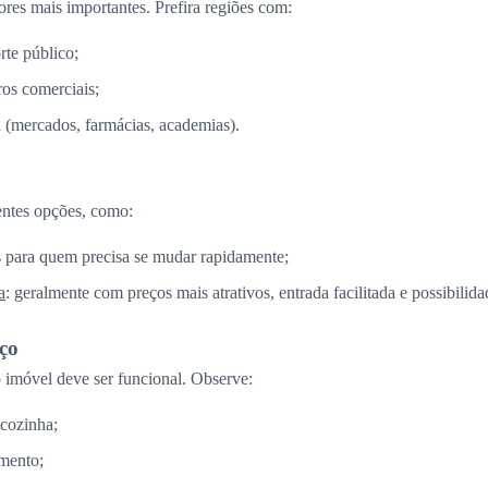
ores mais importantes. Prefira regiões com:
rte público;
os comerciais;
a (mercados, farmácias, academias).
entes opções, como:
is para quem precisa se mudar rapidamente;
a
: geralmente com preços mais atrativos, entrada facilitada e possibilid
aço
imóvel deve ser funcional. Observe:
 cozinha;
mento;